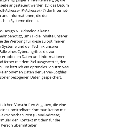
 gelangt (sogenannte Referrer), (4) die
tseite angesteuert werden, (5) das Datum
oll-Adresse (IP-Adresse), (7) der Internet-
n und Informationen, die der
ischen Systeme dienen.
o-Design // Bildmelodie keine
hr benötigt, um (1) die Inhalte unserer
wie die Werbung für diese zu optimieren,
en Systeme und der Technik unserer
lle eines Cyberangriffes die zur
ym erhobenen Daten und Informationen
nd ferner mit dem Ziel ausgewertet, den
 um letztlich ein optimales Schutzniveau
Die anonymen Daten der Server-Logfiles
rsonenbezogenen Daten gespeichert.
tzlichen Vorschriften Angaben, die eine
 eine unmittelbare Kommunikation mit
lektronischen Post (E-Mail-Adresse)
ormular den Kontakt mit dem für die
 Person übermittelten