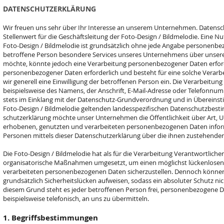
DATENSCHUTZERKLÄRUNG
Wir freuen uns sehr über Ihr Interesse an unserem Unternehmen. Datens
Stellenwert für die Geschäftsleitung der Foto-Design / Bildmelodie. Eine N
Foto-Design / Bildmelodie ist grundsätzlich ohne jede Angabe personenbe
betroffene Person besondere Services unseres Unternehmens über unsere
möchte, könnte jedoch eine Verarbeitung personenbezogener Daten erforde
personenbezogener Daten erforderlich und besteht für eine solche Verarbe
wir generell eine Einwilligung der betroffenen Person ein. Die Verarbeitu
beispielsweise des Namens, der Anschrift, E-Mail-Adresse oder Telefonnum
stets im Einklang mit der Datenschutz-Grundverordnung und in Übereinst
Foto-Design / Bildmelodie geltenden landesspezifischen Datenschutzbest
schutzerklärung möchte unser Unternehmen die Öffentlichkeit über Art,
erhobenen, genutzten und verarbeiteten personenbezogenen Daten infor
Personen mittels dieser Datenschutzerklärung über die ihnen zustehenden
Die Foto-Design / Bildmelodie hat als für die Verarbeitung Verantwortliche
organisatorische Maßnahmen umgesetzt, um einen möglichst lückenlosen S
verarbeiteten personenbezogenen Daten sicherzustellen. Dennoch können
grundsätzlich Sicherheitslücken aufweisen, sodass ein absoluter Schutz ni
diesem Grund steht es jeder betroffenen Person frei, personenbezogene D
beispielsweise telefonisch, an uns zu übermitteln.
1. Begriffsbestimmungen