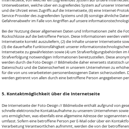
Internetseite, von welcher ein zugreifendes System auf unsere Internetseite
Unterwebseiten, welche über ein zugreifendes System auf unserer Interne
und die Uhrzeit eines Zugriffs auf die Internetseite, (6) eine Internet-Protok
Service-Provider des zugreifenden Systems und (8) sonstige ähnliche Date
Gefahrenabwehr im Falle von Angriffen auf unsere informationstechnolog
Bei der Nutzung dieser allgemeinen Daten und Informationen zieht die Fot
Rückschlüsse auf die betroffene Person. Diese Informationen werden vielme
Internetseite korrekt auszuliefern, (2) die Inhalte unserer Internetseite so
(3) die dauerhafte Funktionsfähigkeit unserer informationstechnologisch
Internetseite zu gewährleisten sowie (4) um Strafverfolgungsbehörden im Fa
Strafverfolgung notwendigen Informationen bereitzustellen. Diese anon
werden durch die Foto-Design // Bildmelodie daher einerseits statistisch u
Datenschutz und die Datensicherheit in unserem Unternehmen zu erhöhen,
für die von uns verarbeiteten personenbezogenen Daten sicherzustellen. 
werden getrennt von allen durch eine betroffene Person angegebenen pe
5. Kontaktmöglichkeit über die Internetseite
Die Internetseite der Foto-Design // Bildmelodie enthält aufgrund von gese
schnelle elektronische Kontaktaufnahme zu unserem Unternehmen sowie
uns ermöglichen, was ebenfalls eine allgemeine Adresse der sogenannten e
umfasst. Sofern eine betroffene Person per E-Mail oder über ein Kontaktf
Verarbeitung Verantwortlichen aufnimmt, werden die von der betroffenen