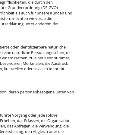
grifflichkeiten, die durch den
chutz-Grundverordnung (DS-GVO)
tlichkeit als auch für unsere Kunden und
eisten, möchten wir vorab die
chutzerklärung unter anderem die
ierte oder identifizierbare natürliche
rd eine natürliche Person angesehen, die
wie einem Namen, zu einer Kennnummer,
n besonderen Merkmalen, die Ausdruck
, kulturellen oder sozialen Identität
e Person, deren personenbezogene Daten von
eführte Vorgang oder jede solche
eben, das Erfassen, die Organisation,
en, das Abfragen, die Verwendung, die
reitstellung, den Abgleich oder die