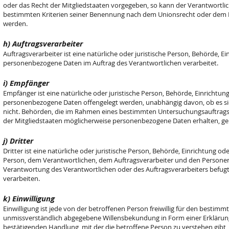
oder das Recht der Mitgliedstaaten vorgegeben, so kann der Verantwortl
bestimmten Kriterien seiner Benennung nach dem Unionsrecht oder dem R
werden.
h) Auftragsverarbeiter
Auftragsverarbeiter ist eine natürliche oder juristische Person, Behörde, Ei
personenbezogene Daten im Auftrag des Verantwortlichen verarbeitet.
i) Empfänger
Empfänger ist eine natürliche oder juristische Person, Behörde, Einrichtung
personenbezogene Daten offengelegt werden, unabhängig davon, ob es sic
nicht. Behörden, die im Rahmen eines bestimmten Untersuchungsauftrag
der Mitgliedstaaten möglicherweise personenbezogene Daten erhalten, gel
j) Dritter
Dritter ist eine natürliche oder juristische Person, Behörde, Einrichtung o
Person, dem Verantwortlichen, dem Auftragsverarbeiter und den Personen
Verantwortung des Verantwortlichen oder des Auftragsverarbeiters befug
verarbeiten.
k) Einwilligung
Einwilligung ist jede von der betroffenen Person freiwillig für den bestimm
unmissverständlich abgegebene Willensbekundung in Form einer Erklärung
bestätigenden Handlung, mit der die betroffene Person zu verstehen gibt, d