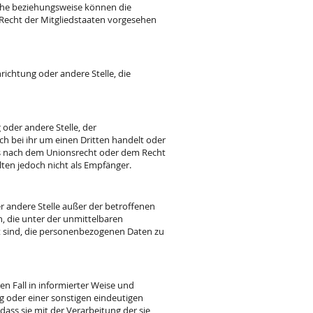
iche beziehungsweise können die
echt der Mitgliedstaaten vorgesehen
nrichtung oder andere Stelle, die
 oder andere Stelle, der
h bei ihr um einen Dritten handelt oder
s nach dem Unionsrecht oder dem Recht
ten jedoch nicht als Empfänger.
der andere Stelle außer der betroffenen
, die unter der unmittelbaren
t sind, die personenbezogenen Daten zu
ten Fall in informierter Weise und
 oder einer sonstigen eindeutigen
ass sie mit der Verarbeitung der sie