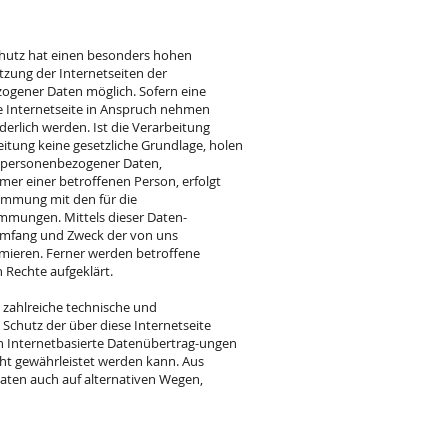
chutz hat einen besonders hohen
utzung der Internetseiten der
zogener Daten möglich. Sofern eine
 Internetseite in Anspruch nehmen
rlich werden. Ist die Verarbeitung
itung keine gesetzliche Grundlage, holen
ng personenbezogener Daten,
mer einer betroffenen Person, erfolgt
immung mit den für die
immungen. Mittels dieser Daten-
 Umfang und Zweck der von uns
mieren. Ferner werden betroffene
 Rechte aufgeklärt.
r zahlreiche technische und
chutz der über diese Internetseite
 Internetbasierte Datenübertrag-ungen
cht gewährleistet werden kann. Aus
aten auch auf alternativen Wegen,